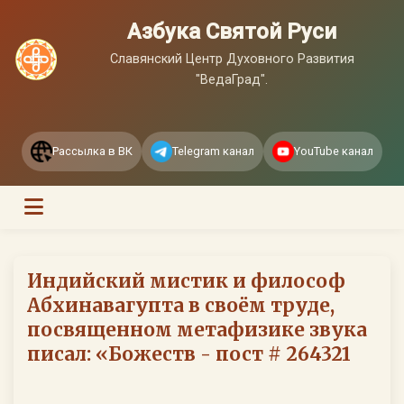
Азбука Святой Руси
Славянский Центр Духовного Развития
"ВедаГрад".
Рассылка в ВК
Telegram канал
YouTube канал
Индийский мистик и философ
Абхинавагупта в своём труде,
посвященном метафизике звука
писал: «Божеств - пост # 264321