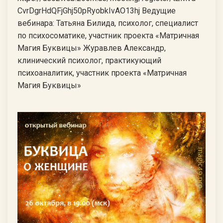
CvrDgrHdQFjGhj50pRyobkIvAO13hj Ведущие
вебинара: Татьяна Билида, психолог, специалист
по психосоматике, участник проекта «Матричная
Магия Буквицы» Журавлев Александр,
клинический психолог, практикующий
психоаналитик, участник проекта «Матричная
Магия Буквицы»