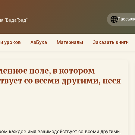
Рассылк
я "ВедаГрад".
и уроков
АзБука
Материалы
Заказать книги
менное поле, в котором
вует со всеми другими, неся
ором каждое имя взаимодействует со всеми другими,