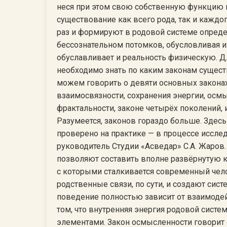
неся при этом свою собственную функцию и 
существование как всего рода, так и каждог
раз и формируют в родовой системе опред
бессознательном потомков, обусловливая их
обуславливает и реальность физическую. Дл
необходимо знать по каким законам сущест
можем говорить о девяти основных законах
взаимосвязности, сохранения энергии, осм
фрактальности, законе четырёх поколений, и
Разумеется, законов гораздо больше. Здесь
проверено на практике — в процессе иссле
руководитель Студии «Асведар» С.А. Жаров
позволяют составить вполне развёрнутую к
с которыми сталкивается современный челов
родственные связи, по сути, и создают сис
поведение полностью зависит от взаимодейс
том, что внутренняя энергия родовой систе
элементами. Закон осмысленности говорит