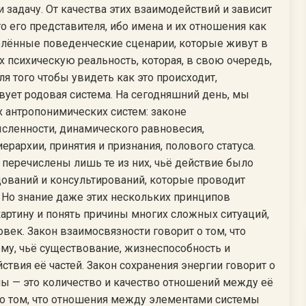
задачу. От качества этих взаимодействий и зависит
о его представителя, ибо имена и их отношения как
елённые поведенческие сценарии, которые живут в
 психическую реальность, которая, в свою очередь,
я того чтобы увидеть как это происходит,
вует родовая система. На сегодняшний день, мы
 антропонимических систем: законе
ысленности, динамического равновесия,
ерархии, принятия и признания, полового статуса.
 перечислены лишь те из них, чьё действие было
дований и консультирований, которые проводит
. Но знание даже этих нескольких принципов
артину и понять причины многих сложных ситуаций,
ек. Закон взаимосвязности говорит о том, что
тему, чьё существование, жизнеспособность и
твия её частей. Закон сохранения энергии говорит о
мы — это количество и качество отношений между её
 о том, что отношения между элементами системы