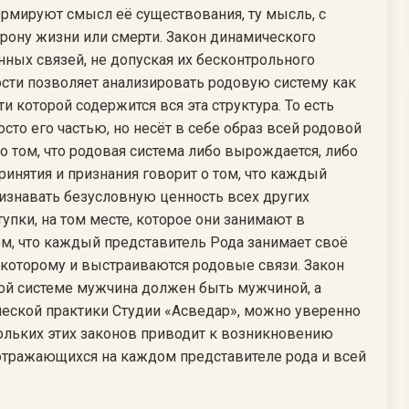
 формируют смысл её существования, ту мысль, с
орону жизни или смерти. Закон динамического
нных связей, не допуская их бесконтрольного
ости позволяет анализировать родовую систему как
ти которой содержится вся эта структура. То есть
сто его частью, но несёт в себе образ всей родовой
о том, что родовая система либо вырождается, либо
ринятия и признания говорит о том, что каждый
изнавать безусловную ценность всех других
тупки, на том месте, которое они занимают в
том, что каждый представитель Рода занимает своё
о которому и выстраиваются родовые связи. Закон
овой системе мужчина должен быть мужчиной, а
ческой практики Студии «Асведар», можно уверенно
кольких этих законов приводит к возникновению
отражающихся на каждом представителе рода и всей