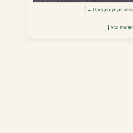
[ ← Предыдущая запи
[ все посл