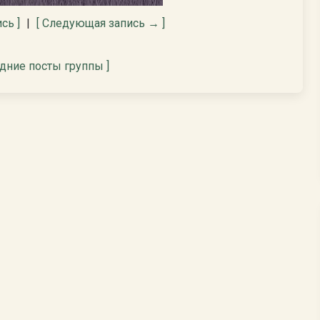
сь ]
|
[ Следующая запись → ]
едние посты группы ]