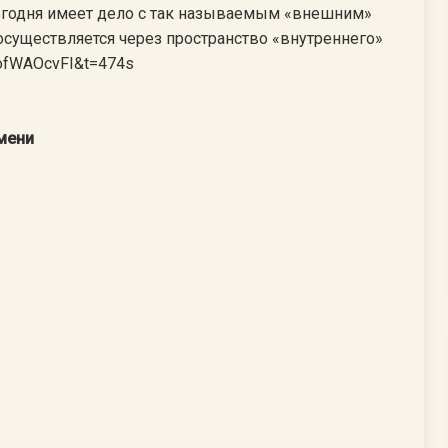
сегодня имеет дело с так называемым «внешним»
 осуществляется через пространство «внутреннего»
JofWAOcvFI&t=474s
мени