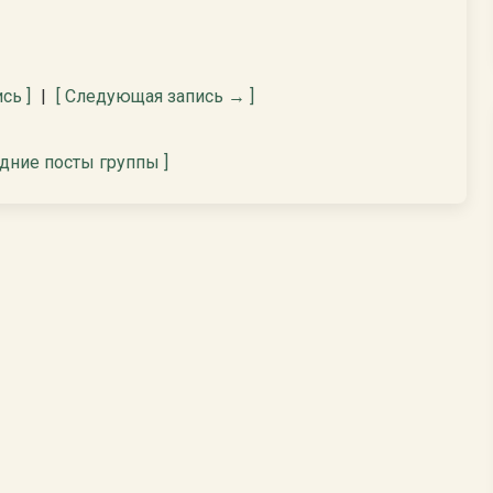
сь ]
|
[ Следующая запись → ]
едние посты группы ]