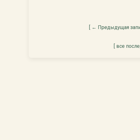
[ ← Предыдущая запи
[ все посл