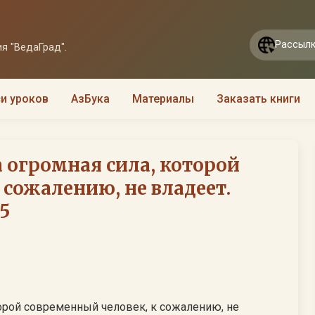
Рассылк
я "ВедаГрад".
и уроков
АзБука
Материалы
Заказать книги
 огромная сила, которой
 сожалению, не владеет.
5
орой современный человек, к сожалению, не