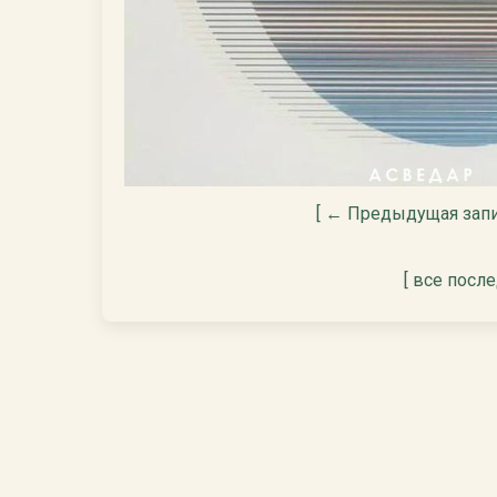
[ ← Предыдущая запи
[ все посл