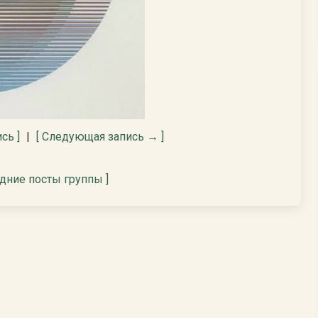
сь ]
|
[ Следующая запись → ]
едние посты группы ]