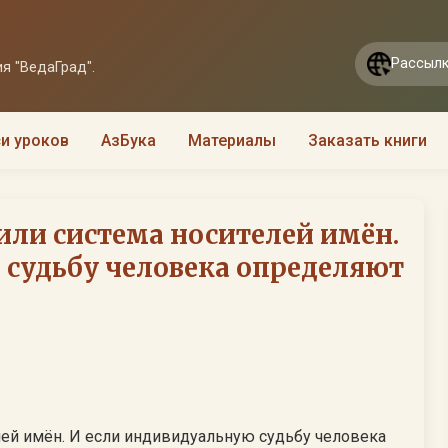
Рассылк
я "ВедаГрад".
и уроков
АзБука
Материалы
Заказать книги
 или система носителей имён.
 судьбу человека определяют
елей имён. И если индивидуальную судьбу человека