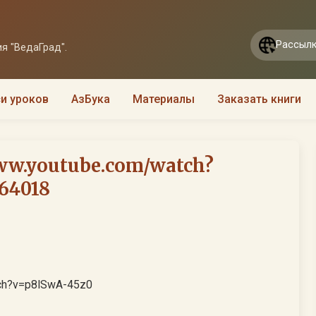
Рассылк
я "ВедаГрад".
и уроков
АзБука
Материалы
Заказать книги
ww.youtube.com/watch?
264018
ch?v=p8lSwA-45z0