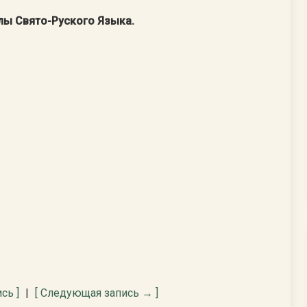
лы Свято-Руского Языка.
сь ]
|
[ Следующая запись → ]