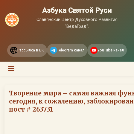
Азбука Святой Руси
Славянский Центр Духовного Развития
"ВедаГрад".
Рассылка в ВК
Telegram канал
YouTube канал
Творение мира – самая важная функ
сегодня, к сожалению, заблокирована
пост # 263731