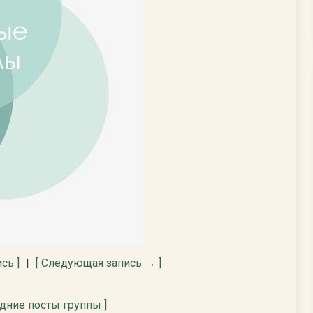
сь ]
|
[ Следующая запись → ]
едние посты группы ]