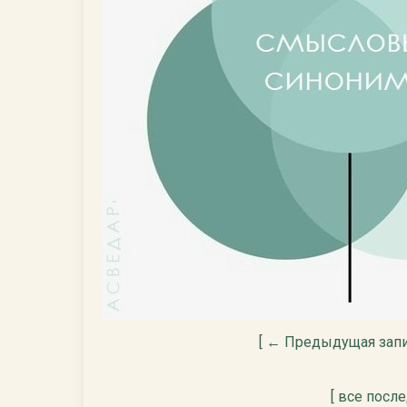
[ ← Предыдущая запи
[ все посл