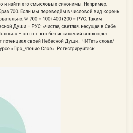
но и найти его смысловые синонимы. Например,
образ 700. Если мы переведём в числовой вид корень
вательно: Ѱ = 700 = 100+400+200 = РУС. Таким
сной Души – РУС: «чистая, светлая, несущая в Себе
еловек – это тот, кто без искажений воплощает
ет потенциал своей Небесной Души... ЧИТать слова/
курсе «Про_чтение Слов». Регистрируйтесь: