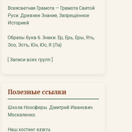
Всеясветная Грамота — Грамота Святой
Руси: Древнее Знание, Запрещённое
Историей
Образы букв 6. Знаки: Ер, Ерь, Еры, Ять,
Эсо, Эстъ, Юн, Юс, Я (Ла)
[ Записи всех групп ]
Полезные ссылки
Школа Ноосферы. Дмитрий Иванович
Москаленко.
Наш хостинг ezar.ru.