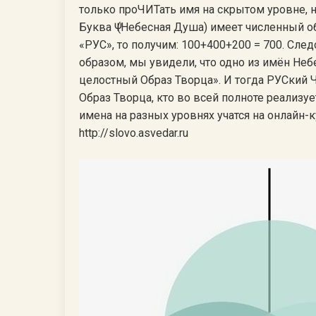
только проЧИТать имя на скрытом уровне, 
Буква Ѱ (Небесная Душа) имеет численный 
«РУС», то получим: 100+400+200 = 700. Следо
образом, мы увидели, что одно из имён Небе
целостный Образ Творца». И тогда РУСкий Ч
Образ Творца, кто во всей полноте реализу
имена на разных уровнях учатся на онлайн-
http://slovo.asvedar.ru