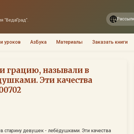
Рассылк
я "ВедаГрад".
и уроков
АзБука
Материалы
Заказать книги
 и грацию, называли в
душками. Эти качества
00702
 в старину девушек - лебёдушками. Эти качества