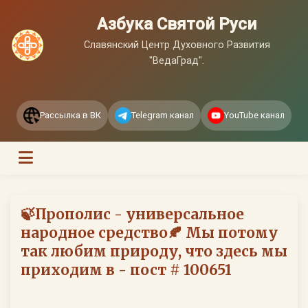
Азбука Святой Руси
Славянский Центр Духовного Развития
"ВедаГрад".
Рассылка в ВК
Telegram канал
YouTube канал
🍃Прополис - универсальное
народное средство🍂 Мы потому
так любим природу, что здесь мы
приходим в - пост # 100651