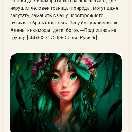
Леший да Кикимора болотная показывают, где
нарушил человек границы природы, могут даже
запутать, заманить в чащу неосторожного
путника, обратившегося к Лесу без уважения. ➡
#день_кикиморы_дети_богов ➡Подпишись на
группу: [club30371750|★ Слово Руси ★]