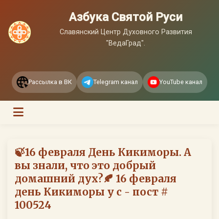
Азбука Святой Руси
Славянский Центр Духовного Развития
"ВедаГрад".
Рассылка в ВК
Telegram канал
YouTube канал
🍃16 февраля День Кикиморы. А
вы знали, что это добрый
домашний дух?🍂 16 февраля
день Кикиморы у с - пост #
100524