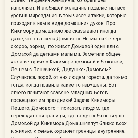
объект творения женщины, который она
наполняет. И любящей женщине подвластны все
уровни мироздания, в том числе и такие, которые
приходят к нам в виде домашних духов. Про
Кикимору домашнюю же сказывают иногда
даже, что она жена Домового. Но мы на Севере,
скорее, верим, что живет Домовой один или с
Домахой да детками малыми. Заметили общее
что в историях о Кикиморе домовой и болотной,
Лешем с Лешачихой, Дедушке-Домовом?
Случаются, порой, от них людям горести, да токмо
тогда, когда правила какие-то нарушены. Вот
отчего почитают славяне Младших Богов,
посвящают им праздники! Задача Кикиморы,
Лешего, Домового – показать людям, где
переходят они границы, где ведут себя не верно.
Домовой да Кикимора Домашняя тут ближе всех
к жилью, к семье, охраняет границы внутренние.