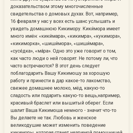
доказательством этому многочисленные
свидетельства о домовых духах. Вот, например,
16 февраля у нас у всех есть шанс услышать и
увидеть домашнюю Кикимору. Кики́мора имеет
много имён: «кики́мара», «кикимра», «кукимора»,
«кикиморка», «шиши́мора», «шиши́мара»,
«сусе́дка», «ма́ра». Одно это уже говорит о том,
как часто люди о ней говорят. Не потому ли, что
часто встречаются? В этот день следует
поблагодарить Вашу Кикимошу за хорошую
работу и принести в дар какое-то лакомство,
свежее домашнее молоко, мёд, какую-то
сладость или подарить какую-то вещь,например,
красивый браслет или вышитый оберег. Если
шалит Ваша Кикимоша немного - значит что-то
Вы делаете не так. Любовь и женское
великодушие может изменить поведение
кикиморы, которая станет незримой помощницей